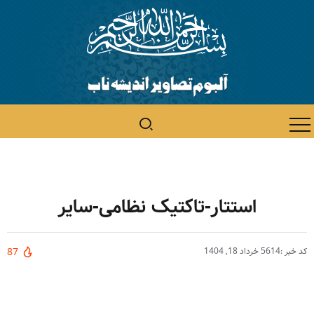
استتار-تاکتیک نظامی-سایر
کد خبر :5614
خرداد 18, 1404
87