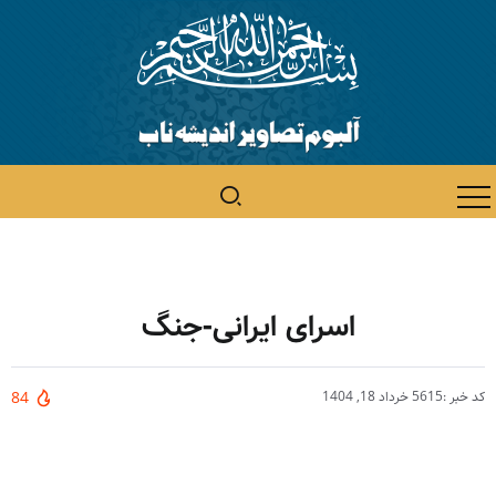
اسرای ایرانی-جنگ
کد خبر :5615
خرداد 18, 1404
84