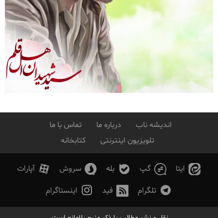
اندیشه ناب
درباره ما
تماس با ما
تلویزیون اینترنتی
کتابخانه
ایتا
گپ
بله
سروش
آپارات
تلگرام
فید
اینستاگرام
نقل و نشر مطالب با ذکر منبع بلامانع است.