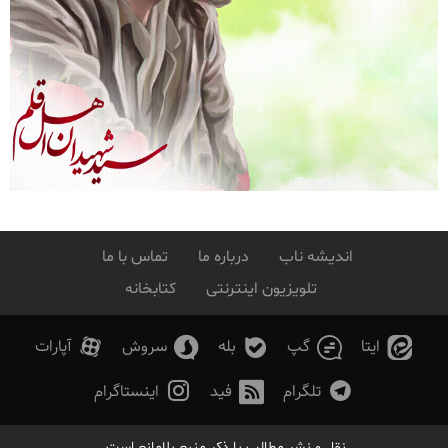
اندیشه ناب
درباره ما
تماس با ما
تلویزیون اینترنتی
کتابخانه
ایتا
گپ
بله
سروش
آپارات
تلگرام
فید
اینستاگرام
نقل و نشر مطالب با ذکر منبع بلامانع است.