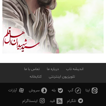
اندیشه ناب
درباره ما
تماس با ما
تلویزیون اینترنتی
کتابخانه
ایتا
گپ
بله
سروش
آپارات
تلگرام
فید
اینستاگرام