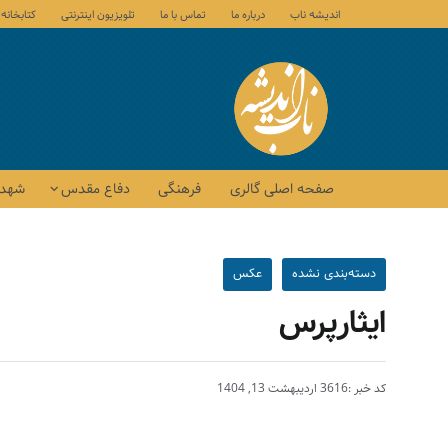
اندیشه ناب
درباره ما
تماس با ما
تلویزیون اینترنتی
کتابخانه
صفحه اصلی گالری
فرهنگی
دفاع مقدس
شهدا
دسته‌بندی نشده
عکس
ایثارپرس
کد خبر :3616
اردیبهشت 13, 1404