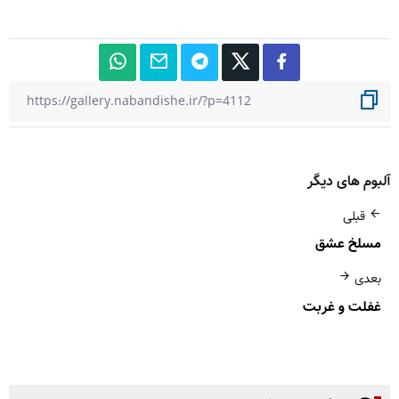
آلبوم های دیگر
قبلی
مسلخ عشق
بعدی
غفلت و غربت