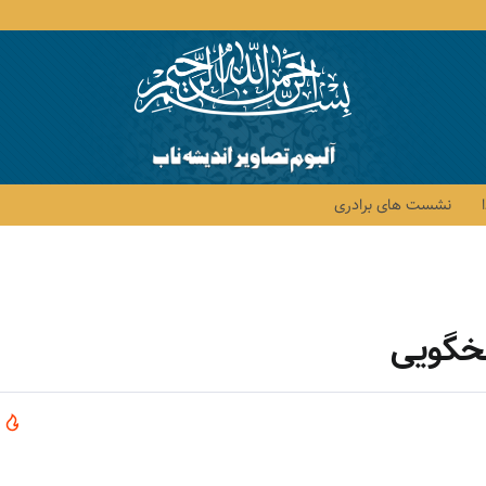
نشست های برادری
سخگویی