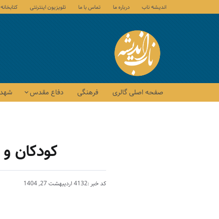
اندیشه ناب
درباره ما
تماس با ما
تلویزیون اینترنتی
کتابخانه
صفحه اصلی گالری
فرهنگی
دفاع مقدس
شهدا
کودکان و 
کد خبر :4132
اردیبهشت 27, 1404