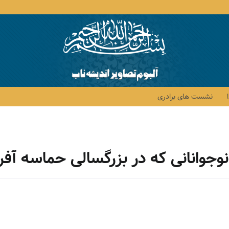
نشست های برادری
نوجوانانی که در بزرگسالی حماسه آف