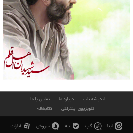
اندیشه ناب
درباره ما
تماس با ما
تلویزیون اینترنتی
کتابخانه
ایتا
گپ
بله
سروش
آپارات