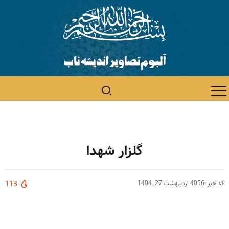
گلزار شهدا
کد خبر :4056
اردیبهشت 27, 1404
113