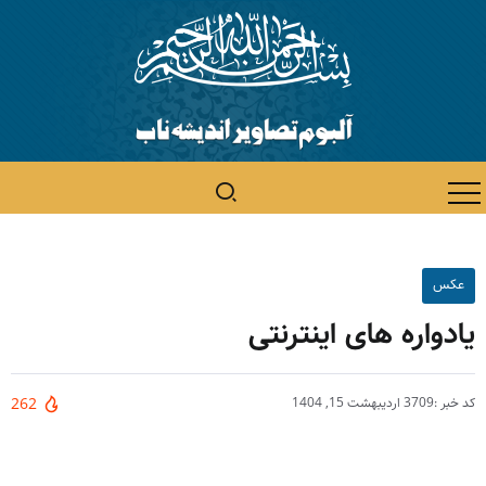
عکس
یادواره های اینترنتی
کد خبر :3709
اردیبهشت 15, 1404
262