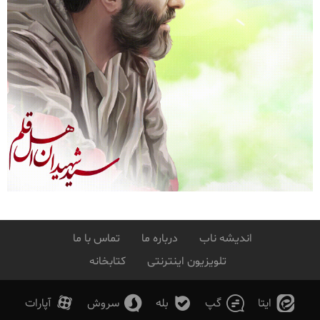
اندیشه ناب
درباره ما
تماس با ما
تلویزیون اینترنتی
کتابخانه
ایتا
گپ
بله
سروش
آپارات