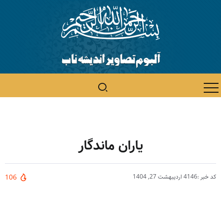
یاران ماندگار
کد خبر :4146
اردیبهشت 27, 1404
106