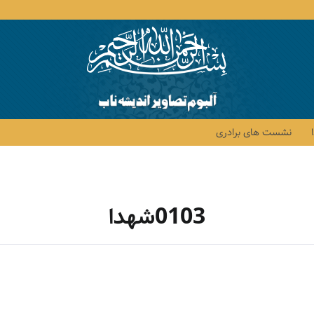
نشست های برادری
0103شهدا