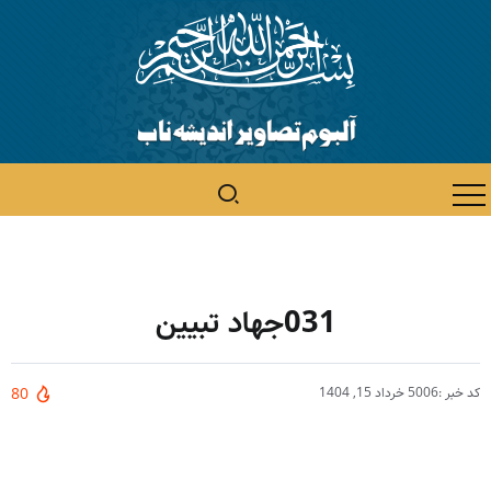
031جهاد تبیین
کد خبر :5006
خرداد 15, 1404
80