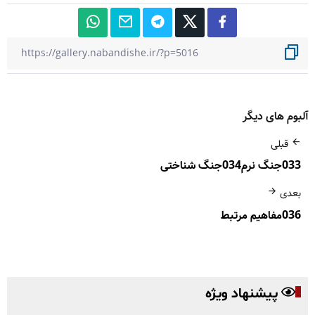
آلبوم های دیگر
قبلی
033جنگ نرم034جنگ شناختی
بعدی
036مفاهیم مرتبط
پیشنهاد ویژه