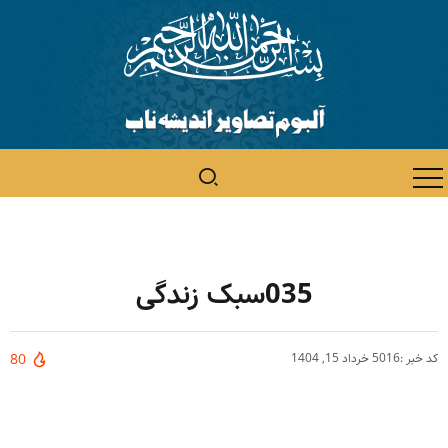
035سبک زندگی
کد خبر :5016
خرداد 15, 1404
80