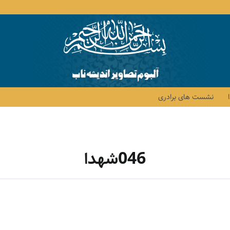
نشست های برادری
046شهدا