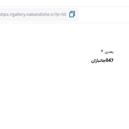
بعدی
047جانبازان