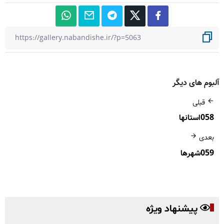
آلبوم های دیگر
قبلی
058استانها
بعدی
059شهرها
پیشنهاد ویژه