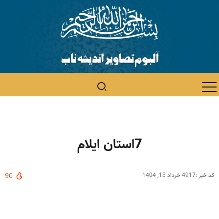
7استان ایلام
کد خبر :4917
خرداد 15, 1404
90