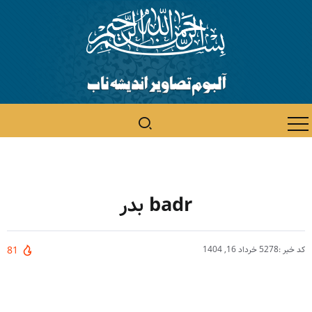
badr بدر
کد خبر :5278
خرداد 16, 1404
81