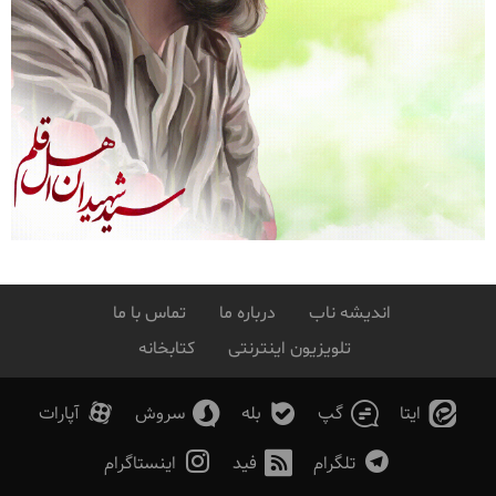
اندیشه ناب
درباره ما
تماس با ما
تلویزیون اینترنتی
کتابخانه
ایتا
گپ
بله
سروش
آپارات
تلگرام
فید
اینستاگرام