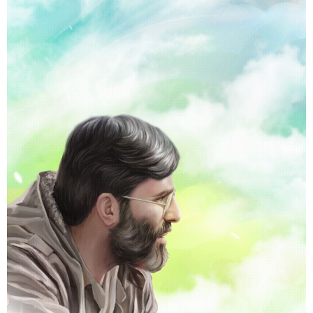
اندیشه ناب
درباره ما
تماس با ما
تلویزیون اینترنتی
کتابخانه
ایتا
گپ
بله
سروش
آپارات
تلگرام
فید
اینستاگرام
نقل و نشر مطالب با ذکر منبع بلامانع است.