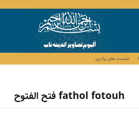
نشست های برادری
fathol fotouh فتح الفتوح