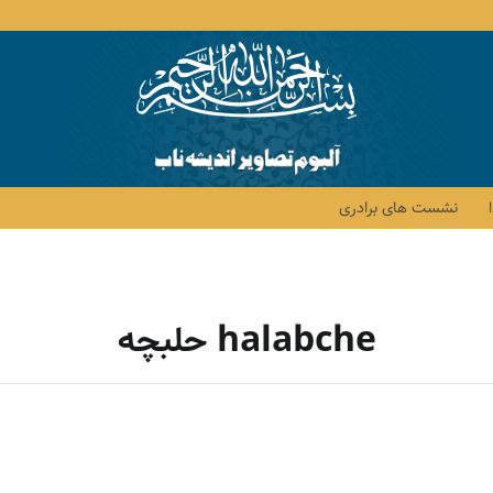
نشست های برادری
halabche حلبچه