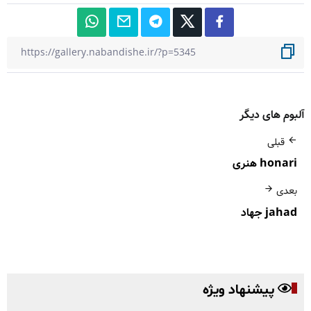
آلبوم های دیگر
قبلی
honari هنری
بعدی
jahad جهاد
پیشنهاد ویژه